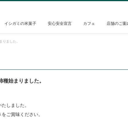
イシガミの米菓子
安心安全宣言
カフェ
店舗のご案
まりました。
柿種始まりました。
いたしました。
さをご賞味ください。