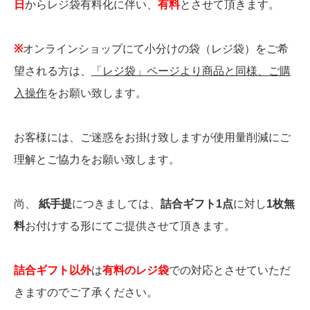
日
からレジ袋有料化に伴い、
有料
とさせて頂きます。
※
オンラインショップにて小分けの袋（レジ袋）をご希
望される方は、
「レジ袋」ページより商品と同様、ご購
入操作
をお願い致します。
お客様には、ご迷惑をお掛け致しますが使用量削減にご
理解とご協力をお願い致します。
尚、
紙手提
につきましては、
詰合ギフト1点
に対し
1枚無
料
お付けする形にてご提供させて頂きます。
詰合ギフト以外
は
有料のレジ袋
での対応とさせていただ
きますのでご了承ください。