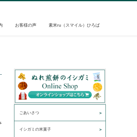
内
お客様の声
素米ru（スマイル）ひろば
ごあいさつ
み
イシガミの米菓子