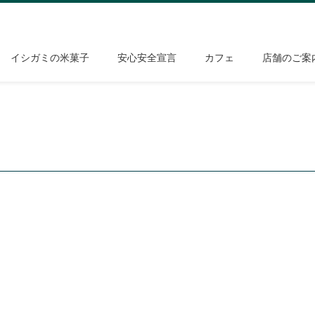
イシガミの米菓子
安心安全宣言
カフェ
店舗のご案